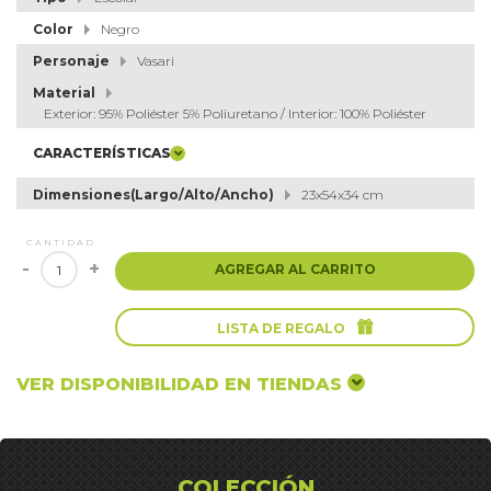
Color
Negro
Personaje
Vasari
Material
Exterior: 95% Poliéster 5% Poliuretano / Interior: 100% Poliéster
CARACTERÍSTICAS
Dimensiones(Largo/Alto/Ancho)
23x54x34 cm
CANTIDAD
-
+
AGREGAR AL CARRITO

LISTA DE REGALO
VER DISPONIBILIDAD EN TIENDAS
COLECCIÓN