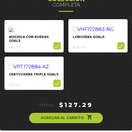
COMPLETA
MOCHILA CON RUEDAS
LONCHERA GOALS
GOALS


$82.13
$28.74
CARTUCHERA TRIPLE GOALS

$16.42
$127.29
TOTAL:
ຐ
AGREGAR AL CARRITO