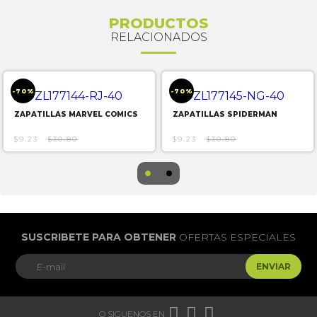
PRODUCTOS
RELACIONADOS
-70%
-70%
ZAPATILLAS MARVEL COMICS
ZAPATILLAS SPIDERMAN
$9.23
$30.80
$9.23
$30.80
SUSCRIBETE PARA OBTENER
OFERTAS ESPECIALES
ENVIAR



O SIGUENOS EN