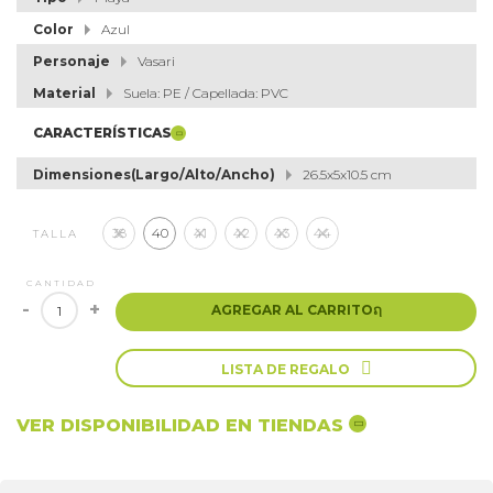
Color
Azul
Personaje
Vasari
Material
Suela: PE / Capellada: PVC
CARACTERÍSTICAS
Dimensiones(Largo/Alto/Ancho)
26.5x5x10.5 cm
38
40
41
42
43
44
TALLA
CANTIDAD
-
+
AGREGAR AL CARRITO
ຐ

LISTA DE REGALO
VER DISPONIBILIDAD EN TIENDAS