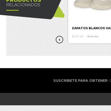
RELACIONADOS
ZAPATOS SPIDERMAN
ZAPATOS BLANCOS VA
$45.65
$65.21
$35.93
$51.32
SUSCRIBETE PARA OBTENER
O