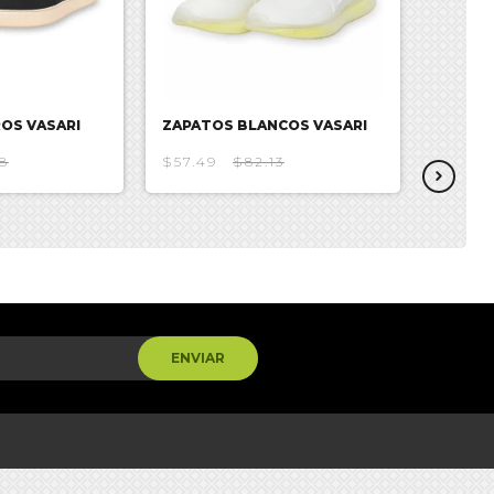
OS VASARI
ZAPATOS BLANCOS VASARI
ZAPATO
8
$57.49
$82.13
$43.11
ENVIAR