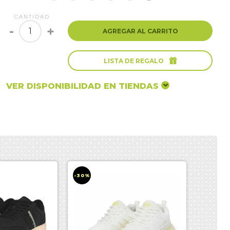
CANTIDAD
-
+
AGREGAR AL CARRITO

LISTA DE REGALO
VER DISPONIBILIDAD EN TIENDAS
-30%
-30%