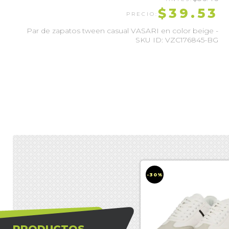
$39.53
Par de zapatos tween casual VASARI en color beige -
SKU ID: VZC176845-BG
-30%
-30%
PRODUCTOS