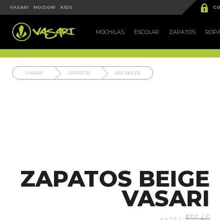


VASARI
MOZIONI
KIDS
CO
MOCHILAS
ESCOLAR
ZAPATOS
ROP
VASARI
ZAPATOS
SNEAKERS
ZAPATOS BEIGE
VASARI
$56.46