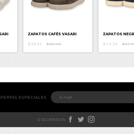
SARI
ZAPATOS CAFÉS VASARI
ZAPATOS NEGR
$39.53
$56.46
$43.39
$61.9
FERTAS ESPECIALES



O SIGUENOS EN