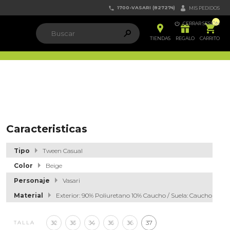
1700-VASARI (827274)


MIS PEDIDOS

CERRAR SESIÓN


ຐ

TIENDAS
REGALO
CARRITO
Caracteristicas
Tipo
Tween Casual
Color
Beige
Personaje
Vasari
Material
Exterior: 90% Poliuretano 10% Caucho / Suela: Caucho
32
33
34
35
36
37
TALLA