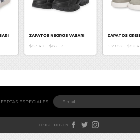
SARI
ZAPATOS NEGROS VASARI
ZAPATOS GRIS
$57.49
$82.13
$39.53
$56.
FERTAS ESPECIALES



O SIGUENOS EN