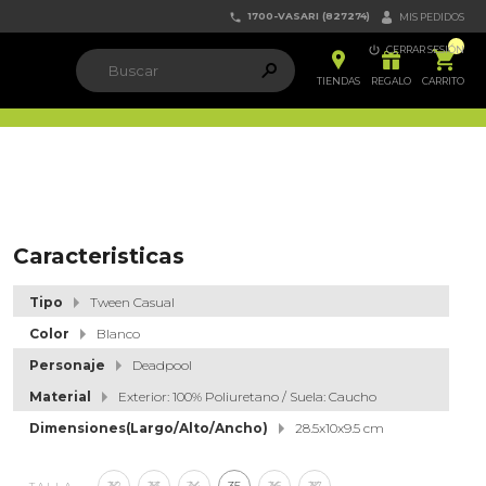
1700-VASARI (827274)


MIS PEDIDOS

CERRAR SESIÓN


ຐ

TIENDAS
REGALO
CARRITO
Caracteristicas
Tipo
Tween Casual
Color
Blanco
Personaje
Deadpool
Material
Exterior: 100% Poliuretano / Suela: Caucho
Dimensiones(Largo/Alto/Ancho)
28.5x10x9.5 cm
32
33
34
35
36
37