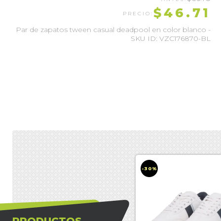
$46.71
Par de zapatos tween casual deadpool en color blanco -
SKU ID: VZC176870-BL
-30%
-30%
PRODUCTOS