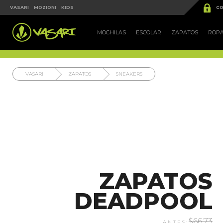


VASARI
MOZIONI
KIDS
CO
MOCHILAS
ESCOLAR
ZAPATOS
ROP
VASARI
ZAPATOS
SNEAKERS
ZAPATOS
DEADPOOL
$66.73