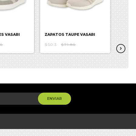
ES VASARI
ZAPATOS TAUPE VASARI
ZAPAT
46
$50.3
$71.86
$43.39
ENVIAR