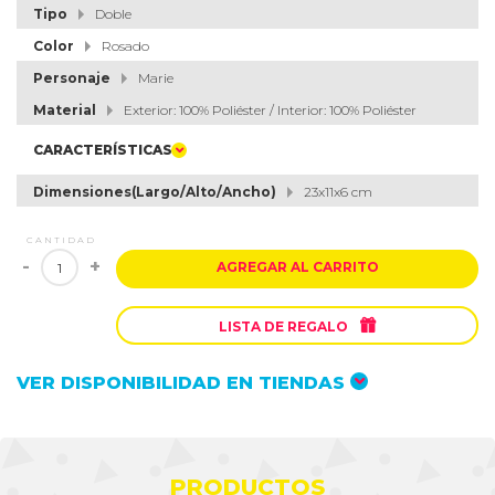
Tipo
Doble
Color
Rosado
Personaje
Marie
Material
Exterior: 100% Poliéster / Interior: 100% Poliéster
CARACTERÍSTICAS
Dimensiones(Largo/Alto/Ancho)
23x11x6 cm
CANTIDAD
-
+
AGREGAR AL CARRITO

LISTA DE REGALO
VER DISPONIBILIDAD EN TIENDAS
PRODUCTOS