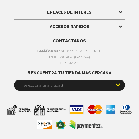
ENLACES DE INTERES
ACCESOS RAPIDOS
CONTACTANOS
Teléfonos:
SERVICIO AL CLIENTE:
1700-VASARI (827274)
0969545239
ENCUENTRA TU TIENDA MAS CERCANA


Selecciona una ciudad
Quito
Cuenca
Daule
Ibarra