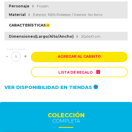
Personaje
Frozen
Material
Exterior: 100% Poliéster / Interior: Sin forro
CARACTERÍSTICAS
Dimensiones(Largo/Alto/Ancho)
20x14X1 cm
CANTIDAD
-
+
AGREGAR AL CARRITO

LISTA DE REGALO
VER DISPONIBILIDAD EN TIENDAS
COLECCIÓN
COMPLETA