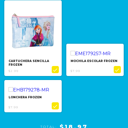
CARTUCHERA SENCILLA
MOCHILA ESCOLAR FROZEN
FROZEN


$2.99
$7.99
LONCHERA FROZEN

$7.99
$18.97
TOTAL: