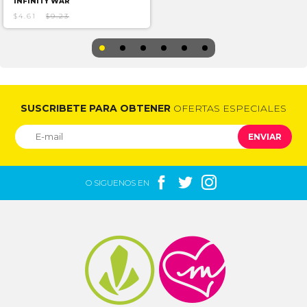
INFINITY WAR
$4.61
$9.23
SUSCRIBETE PARA OBTENER
OFERTAS ESPECIALES
ENVIAR



O SIGUENOS EN

