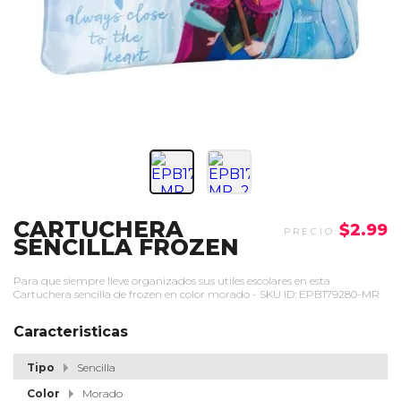
CARTUCHERA
$2.99
SENCILLA FROZEN
Para que siempre lleve organizados sus utiles escolares en esta
Cartuchera sencilla de frozen en color morado - SKU ID: EPB179280-MR
Caracteristicas
Tipo
Sencilla
Color
Morado