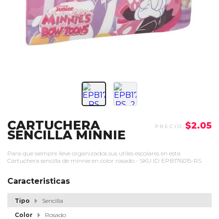
CARTUCHERA
$2.05
SENCILLA MINNIE
Para que siempre lleve organizados sus utiles escolares en esta
Cartuchera sencilla de minnie en color rosado - SKU ID: EPB176015-RS
Caracteristicas
Tipo
Sencilla
Color
Rosado