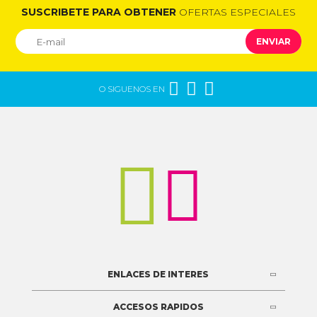
SUSCRIBETE PARA OBTENER
OFERTAS ESPECIALES
ENVIAR



O SIGUENOS EN


ENLACES DE INTERES
ACCESOS RAPIDOS