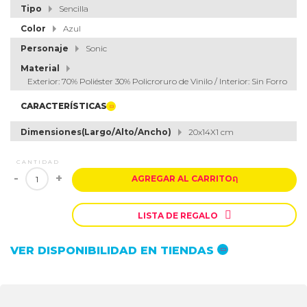
Tipo
Sencilla
Color
Azul
Personaje
Sonic
Material
Exterior: 70% Poliéster 30% Policroruro de Vinilo / Interior: Sin Forro
CARACTERÍSTICAS
Dimensiones(Largo/Alto/Ancho)
20x14X1 cm
CANTIDAD
-
+
AGREGAR AL CARRITO
ຐ

LISTA DE REGALO
VER DISPONIBILIDAD EN TIENDAS