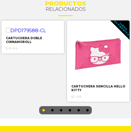
PRODUCTOS
RELACIONADOS
E
A
L
I
N
E
A
C
O
N
O
M
I
C
CARTUCHERA DOBLE
CINNAMOROLL
$19.99
CARTUCHERA SENCILLA HELLO
KITTY
$2.99