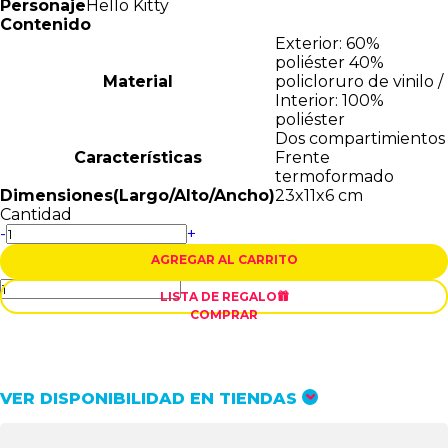
Personaje
Hello Kitty
Contenido
Exterior: 60%
poliéster 40%
Material
policloruro de vinilo /
Interior: 100%
poliéster
Dos compartimientos
Características
Frente
termoformado
Dimensiones(Largo/Alto/Ancho)
23x11x6 cm
Cantidad
-
+
AGREGAR AL CARRITO
LISTA DE REGALO

COMPRAR
VER DISPONIBILIDAD EN TIENDAS