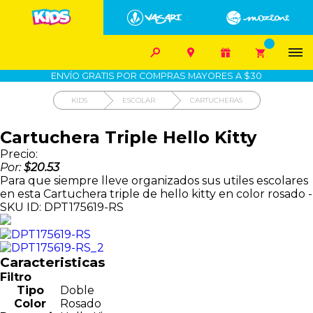


1700-VASARI (827274)
MIS PEDIDOS









COMPRA SEGURA
COMO COMPRAR
DEVOLUCIÓN SIN COSTO
ENVÍO GRATIS POR COMPRAS MAYORES A $30
KIDS
ESCOLAR
CARTUCHERAS
Cartuchera Triple Hello Kitty
Precio:
Por:
$20.53
Para que siempre lleve organizados sus utiles escolares
en esta Cartuchera triple de hello kitty en color rosado -
SKU ID: DPT175619-RS
Caracteristicas
Filtro
Tipo
Doble
Color
Rosado