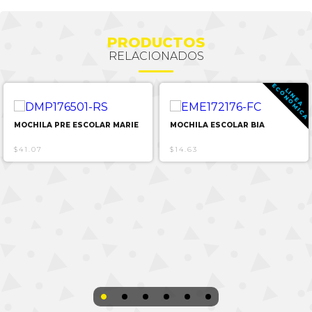
PRODUCTOS
RELACIONADOS
E
A
L
I
N
E
A
C
O
N
O
M
I
C
MOCHILA PRE ESCOLAR MARIE
MOCHILA ESCOLAR BIA
$41.07
$14.63