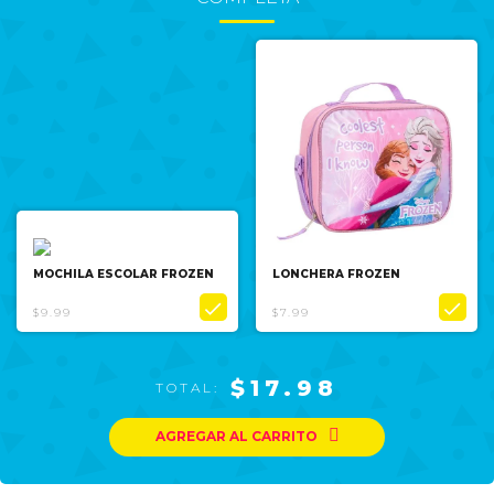
MOCHILA ESCOLAR FROZEN
LONCHERA FROZEN


$9.99
$7.99
$17.98
TOTAL:

AGREGAR AL CARRITO