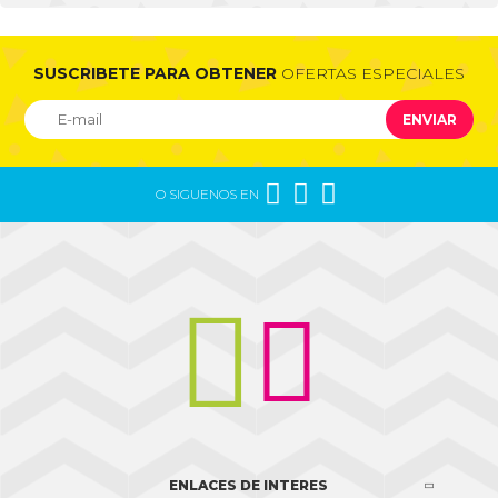
SUSCRIBETE PARA OBTENER
OFERTAS ESPECIALES
ENVIAR



O SIGUENOS EN


ENLACES DE INTERES