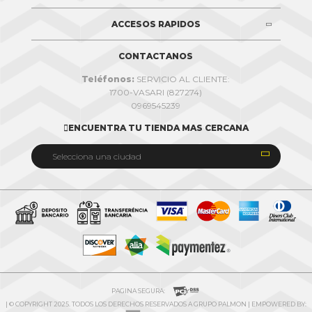
ACCESOS RAPIDOS
CONTACTANOS
Teléfonos:
SERVICIO AL CLIENTE:
1700-VASARI (827274)
0969545239
ENCUENTRA TU TIENDA MAS CERCANA


Selecciona una ciudad
Quito
Cuenca
Daule
Ibarra
Ambato
PAGINA SEGURA:
| © COPYRIGHT 2025. TODOS LOS DERECHOS RESERVADOS A GRUPO PALMON | EMPOWERED BY:
Riobamba