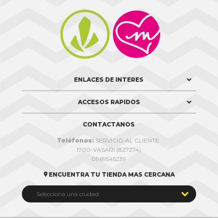


ENLACES DE INTERES
ACCESOS RAPIDOS
CONTACTANOS
Teléfonos:
SERVICIO AL CLIENTE:
1700-VASARI (827274)
0969545239
ENCUENTRA TU TIENDA MAS CERCANA


Selecciona una ciudad
Quito