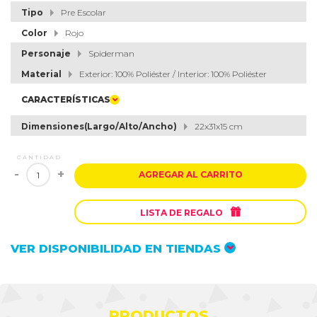
Tipo
Pre Escolar
Color
Rojo
Personaje
Spiderman
Material
Exterior: 100% Poliéster / Interior: 100% Poliéster
CARACTERÍSTICAS
Dimensiones(Largo/Alto/Ancho)
22x31x15 cm
CANTIDAD
-
+
AGREGAR AL CARRITO

LISTA DE REGALO
VER DISPONIBILIDAD EN TIENDAS
PRODUCTOS