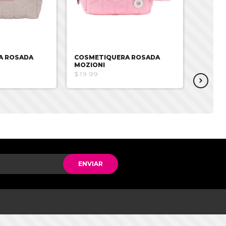
A ROSADA
COSMETIQUERA ROSADA
COSME
MOZIONI
KITTY
$19.99
$20.53
ENVIAR