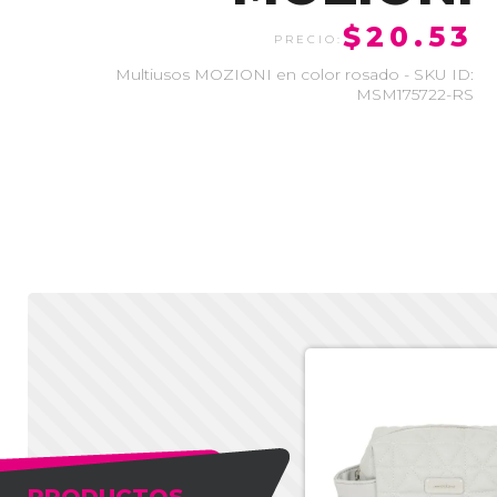
$20.53
Multiusos MOZIONI en color rosado - SKU ID:
MSM175722-RS
PRODUCTOS