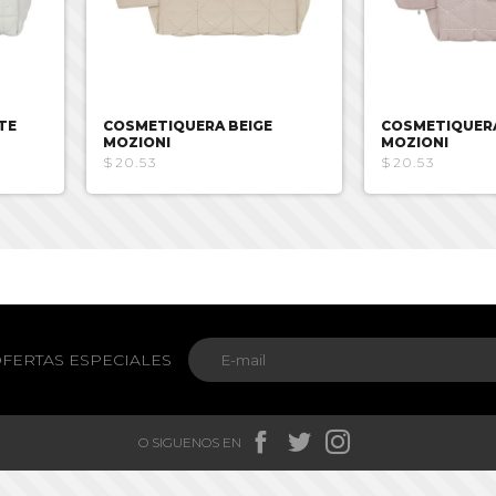
TE
COSMETIQUERA BEIGE
COSMETIQUER
MOZIONI
MOZIONI
$20.53
$20.53
FERTAS ESPECIALES



O SIGUENOS EN