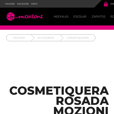

VASARI
MOZIONI
KIDS
CO

MOCHILAS
ESCOLAR
ZAPATOS
R
MOZIONI
ACCESORIOS
COSMETIQUERAS
COSMETIQUERA
ROSADA
MOZIONI