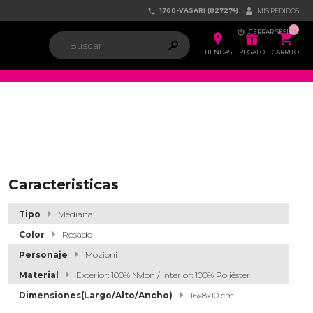
1700-VASARI (827274)


MIS PEDIDOS

CERRAR SESIÓN


ຐ

TIENDAS
REGALO
CARRITO
Caracteristicas
Tipo
Mediana
Color
Rosado
Personaje
Mozioni
Material
Exterior: 100% Nylon / Interior: 100% Poliéster
Dimensiones(Largo/Alto/Ancho)
16x8x10 cm