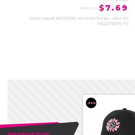
$7.69
Gorra casual MOZIONI en color fucsia - SKU ID:
MGC175299-FC
-30%
-30%
PRODUCTOS