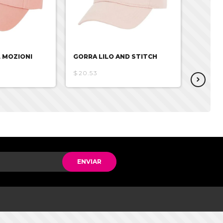
 MOZIONI
GORRA LILO AND STITCH
GORRA 
KUROM
$20.53
$21.99
ENVIAR