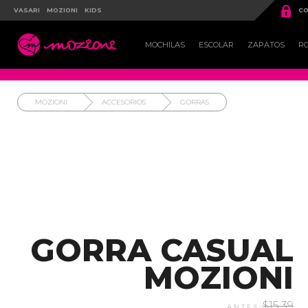

VASARI
MOZIONI
KIDS
CO

MOCHILAS
ESCOLAR
ZAPATOS
R
MOZIONI
ACCESORIOS
GORRAS
GORRA CASUAL
MOZIONI
$15.39