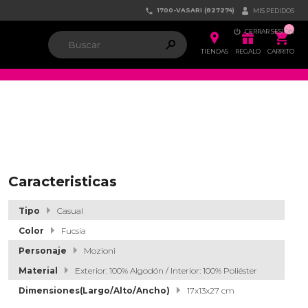
1700-VASARI (827274)


MIS PEDIDOS

CERRAR SESIÓN


ຐ

TIENDAS
REGALO
CARRITO
Caracteristicas
Tipo
Casual
Color
Fucsia
Personaje
Mozioni
Material
Exterior: 100% Algodón / Interior: 100% Poliéster
Dimensiones(Largo/Alto/Ancho)
17x13x27 cm