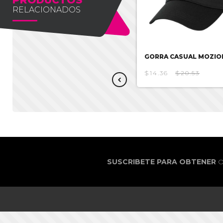
RELACIONADOS
GORRA DISNEY 100
GORRA CASUAL MOZIO
$12.49
$17.85
$14.36
$20.53
SUSCRIBETE PARA OBTENER
O