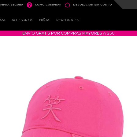


MPRA SEGURA
COMO COMPRAR
DEVOLUCIÓN SIN COSTO
OPA
ACCESORIOS
NIÑAS
PERSONAJES
ENVÍO GRATIS POR COMPRAS MAYORES A $30