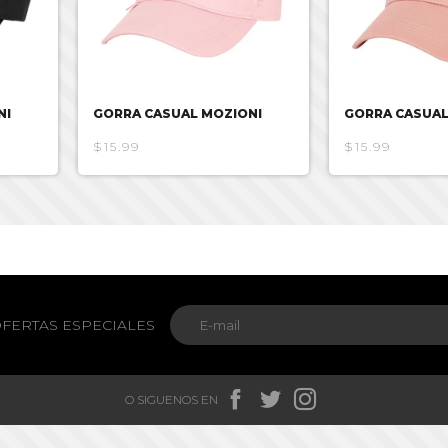
NI
GORRA CASUAL MOZIONI
GORRA CASUAL
$15.99
$15.99
FERTAS ESPECIALES



O SIGUENOS EN