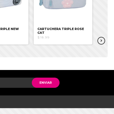
RIPLE NEW
CARTUCHERA TRIPLE ROSE
CARTU
CAT
BLOCK
$18.99
$18.99
ENVIAR