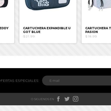
TEDDY
CARTUCHERA EXPANDIBLE U
CARTUCHERA T
GOT BLUE
PASION
$21.99
$18.99
FERTAS ESPECIALES



O SIGUENOS EN