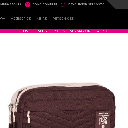


MPRA SEGURA
COMO COMPRAR
DEVOLUCIÓN SIN COSTO
OPA
ACCESORIOS
NIÑAS
PERSONAJES
ENVÍO GRATIS POR COMPRAS MAYORES A $30