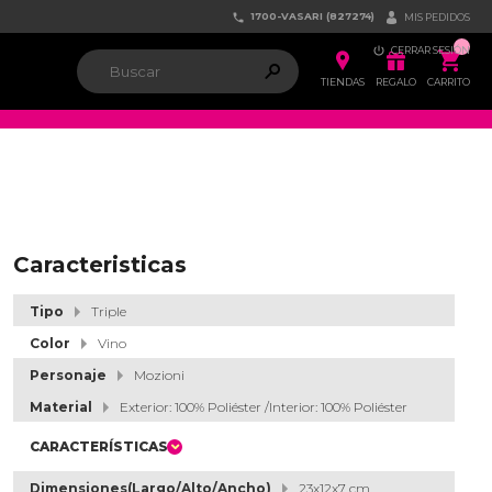
1700-VASARI (827274)


MIS PEDIDOS

CERRAR SESIÓN


ຐ

TIENDAS
REGALO
CARRITO
Caracteristicas
Tipo
Triple
Color
Vino
Personaje
Mozioni
Material
Exterior: 100% Poliéster /Interior: 100% Poliéster
CARACTERÍSTICAS
Dimensiones(Largo/Alto/Ancho)
23x12x7 cm