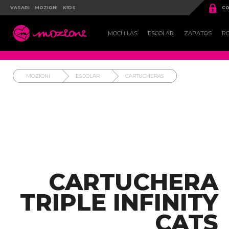

VASARI
MOZIONI
KIDS
CO

MOCHILAS
ESCOLAR
ZAPATOS
R
MOZIONI
ESCOLAR
CARTUCHERAS
CARTUCHERA
TRIPLE INFINITY
CATS