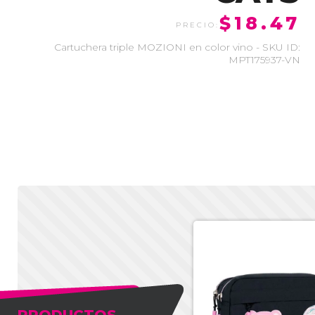
$18.47
Cartuchera triple MOZIONI en color vino - SKU ID:
MPT175937-VN
-50%
PRODUCTOS