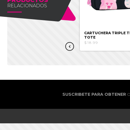
RELACIONADOS
CARTUCHERA TRIPLE I´M A
CARTUCHERA TRIPLE 
PINK CAT
TOTE
$8.93
$17.85
$18.99
SUSCRIBETE PARA OBTENER
O