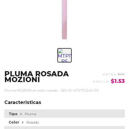
PLUMA ROSADA
$3.07
MOZIONI
$1.53
Pluma MOZIONI en color rosado - SKU ID: MTP172242-RS
Caracteristicas
Tipo
Pluma
Color
Rosado