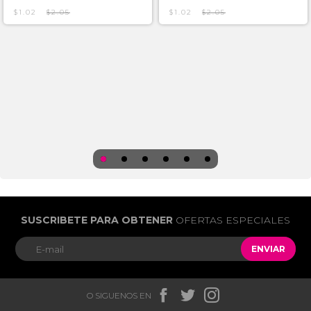
$1.02
$2.05
$1.02
$2.05
SUSCRIBETE PARA OBTENER
OFERTAS ESPECIALES
ENVIAR



O SIGUENOS EN