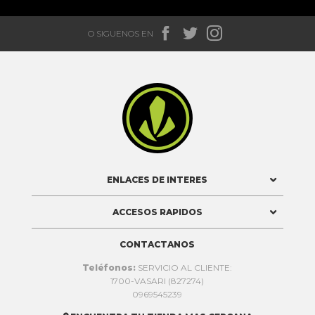



O SIGUENOS EN

ENLACES DE INTERES
ACCESOS RAPIDOS
CONTACTANOS
Teléfonos:
SERVICIO AL CLIENTE:
1700-VASARI (827274)
0969545239