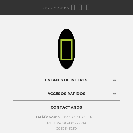



O SIGUENOS EN

ENLACES DE INTERES
ACCESOS RAPIDOS
CONTACTANOS
Teléfonos:
SERVICIO AL CLIENTE:
1700-VASARI (827274)
0969545239