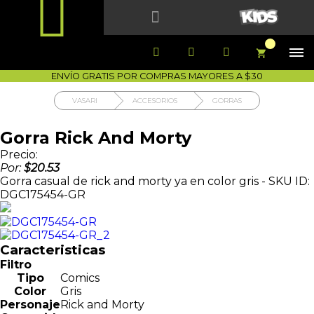


1700-VASARI (827274)
MIS PEDIDOS





COMPRA SEGURA
COMO COMPRAR
DEVOLUCIÓN SIN COSTO




ENVÍO GRATIS POR COMPRAS MAYORES A $30
VASARI
ACCESORIOS
GORRAS
Gorra Rick And Morty
Precio:
Por:
$20.53
Gorra casual de rick and morty ya en color gris - SKU ID:
DGC175454-GR
Caracteristicas
Filtro
Tipo
Comics
Color
Gris
Personaje
Rick and Morty