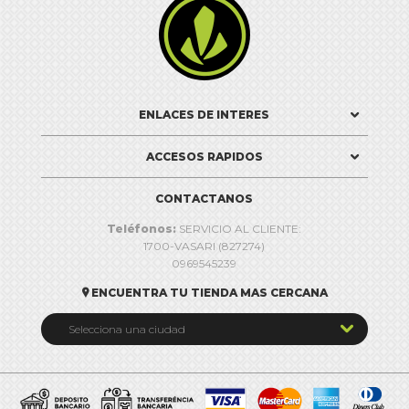

ENLACES DE INTERES
ACCESOS RAPIDOS
CONTACTANOS
Teléfonos:
SERVICIO AL CLIENTE:
1700-VASARI (827274)
0969545239
ENCUENTRA TU TIENDA MAS CERCANA


Selecciona una ciudad
Quito
Cuenca