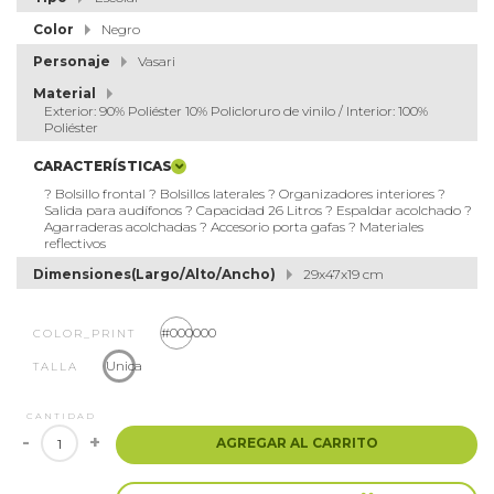
Color
Negro
Personaje
Vasari
Material
Exterior: 90% Poliéster 10% Policloruro de vinilo / Interior: 100%
Poliéster
CARACTERÍSTICAS
? Bolsillo frontal ? Bolsillos laterales ? Organizadores interiores ?
Salida para audífonos ? Capacidad 26 Litros ? Espaldar acolchado ?
Agarraderas acolchadas ? Accesorio porta gafas ? Materiales
reflectivos
Dimensiones(Largo/Alto/Ancho)
29x47x19 cm
#000000
COLOR_PRINT
Unica
TALLA
CANTIDAD
-
+
AGREGAR AL CARRITO