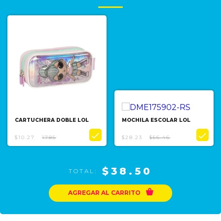
CARTUCHERA DOBLE LOL
MOCHILA ESCOLAR LOL


$10.27
1785
$28.23
$56.46
$38.50
TOTAL:

AGREGAR AL CARRITO