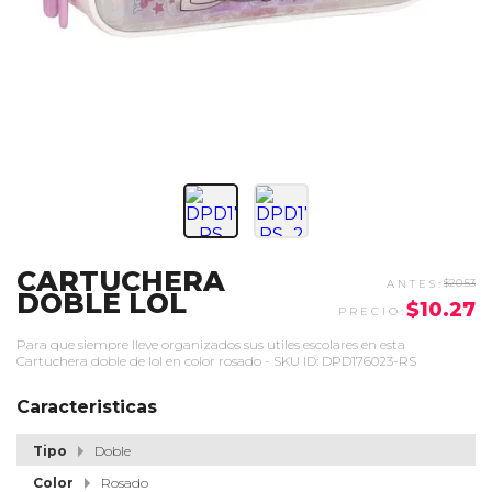
CARTUCHERA
$20.53
DOBLE LOL
$10.27
Para que siempre lleve organizados sus utiles escolares en esta
Cartuchera doble de lol en color rosado - SKU ID: DPD176023-RS
Caracteristicas
Tipo
Doble
Color
Rosado