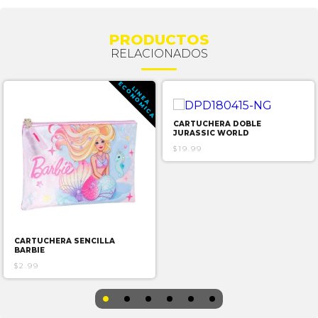
PRODUCTOS
RELACIONADOS
E
A
L
I
N
E
A
C
O
N
O
M
I
C
CARTUCHERA DOBLE
JURASSIC WORLD
$19.99
CARTUCHERA SENCILLA
BARBIE
$2.99