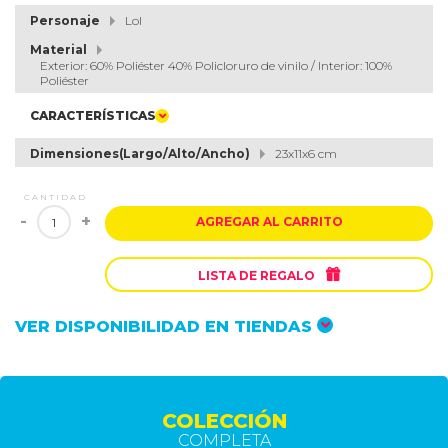
Personaje
Lol
Material
Exterior: 60% Poliéster 40% Policloruro de vinilo / Interior: 100%
Poliéster
CARACTERÍSTICAS
Dimensiones(Largo/Alto/Ancho)
23x11x6 cm
CANTIDAD
-
+
AGREGAR AL CARRITO

LISTA DE REGALO
VER DISPONIBILIDAD EN TIENDAS
COLECCIÓN
COMPLETA