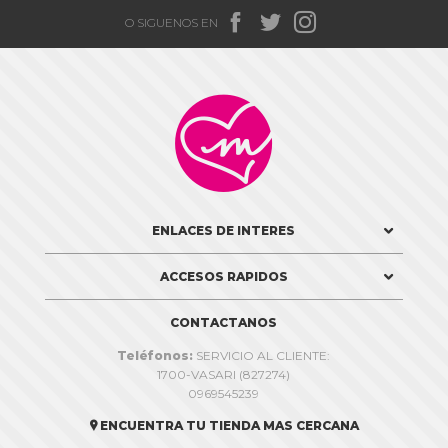



O SIGUENOS EN

ENLACES DE INTERES
ACCESOS RAPIDOS
CONTACTANOS
Teléfonos:
SERVICIO AL CLIENTE:
1700-VASARI (827274)
0969545239
ENCUENTRA TU TIENDA MAS CERCANA
