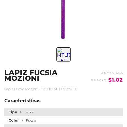
LAPIZ FUCSIA
$2.05
MOZIONI
$1.02
Lapiz Fucsia Mozioni - SKU ID: MTL170276-FC
Caracteristicas
Tipo
Lapiz
Color
Fucsia