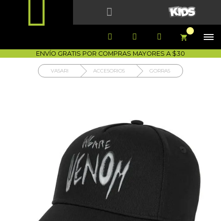


1700-VASARI (827274)
MIS PEDIDOS





COMPRA SEGURA
COMO COMPRAR
DEVOLUCIÓN SIN COSTO




ENVÍO GRATIS POR COMPRAS MAYORES A $30
VASARI
ACCESORIOS
GORRAS