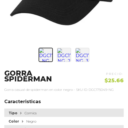
GORRA
SPIDERMAN
$25.66
Gorra casual de spiderman en color negro - SKU ID: DGC175049-NG
Caracteristicas
Tipo
Comics
Color
Negro